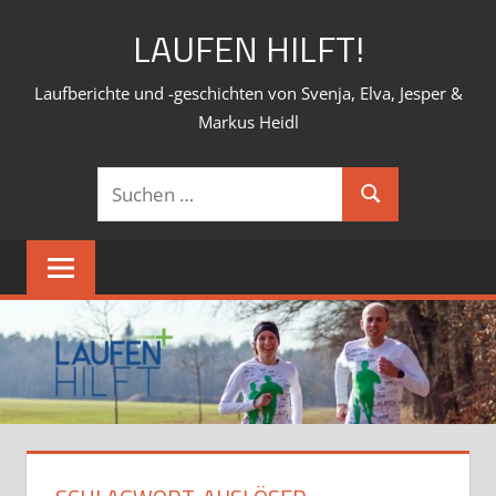
Zum
LAUFEN HILFT!
Inhalt
springen
Laufberichte und -geschichten von Svenja, Elva, Jesper &
Markus Heidl
Suchen
Suchen
nach: