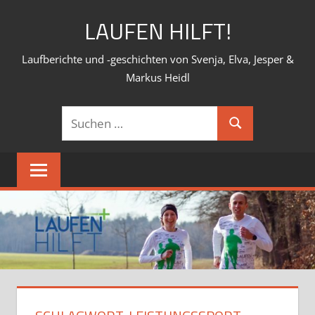
Zum
LAUFEN HILFT!
Inhalt
springen
Laufberichte und -geschichten von Svenja, Elva, Jesper &
Markus Heidl
Suchen
Suchen
nach: