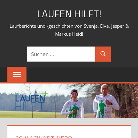
Zum
LAUFEN HILFT!
Inhalt
springen
Laufberichte und -geschichten von Svenja, Elva, Jesper &
Markus Heidl
Suchen
Suchen
nach: