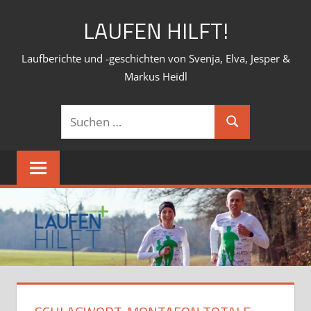
Zum
LAUFEN HILFT!
Inhalt
springen
Laufberichte und -geschichten von Svenja, Elva, Jesper &
Markus Heidl
Suchen
Suchen
nach: