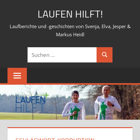
Zum
LAUFEN HILFT!
Inhalt
springen
Laufberichte und -geschichten von Svenja, Elva, Jesper &
Markus Heidl
Suchen
Suchen
nach: