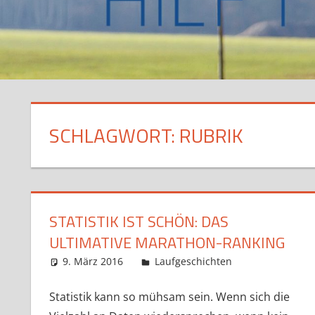
SCHLAGWORT:
RUBRIK
STATISTIK IST SCHÖN: DAS
ULTIMATIVE MARATHON-RANKING
9. März 2016
Markus
Laufgeschichten
Statistik kann so mühsam sein. Wenn sich die