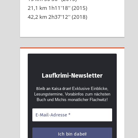
21,1 km 1h11'18'' (2015)
42,2 km 2h37'12'' (2018)
Laufkrimi-Newsletter
Bleib an Kaisa dran!
Exklusive Einblicke,
Lesungstermine, Vorabinfos zum nächsten
Buch und Michis monatlicher Flachwitz!