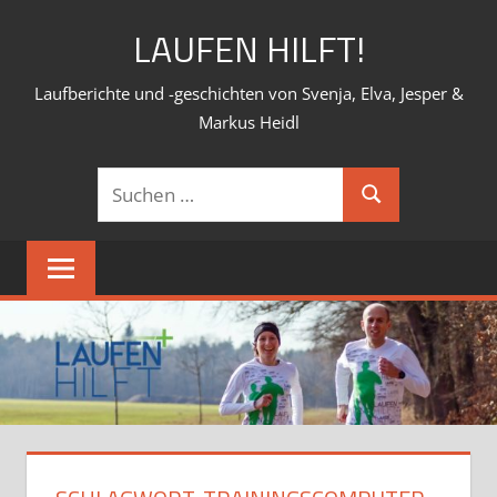
Zum
LAUFEN HILFT!
Inhalt
springen
Laufberichte und -geschichten von Svenja, Elva, Jesper &
Markus Heidl
Suchen
Suchen
nach: