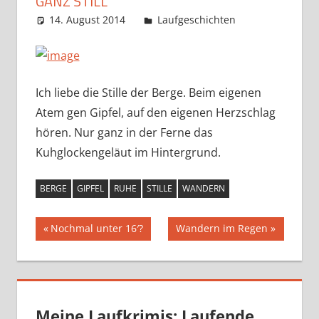
GANZ STILL
14. August 2014
Markus
Laufgeschichten
Ich liebe die Stille der Berge. Beim eigenen
Atem gen Gipfel, auf den eigenen Herzschlag
hören. Nur ganz in der Ferne das
Kuhglockengeläut im Hintergrund.
BERGE
GIPFEL
RUHE
STILLE
WANDERN
Beitragsnavigation
Vorheriger
Nächster
Nochmal unter 16′?
Wandern im Regen
Beitrag:
Beitrag:
Meine Laufkrimis: Laufende