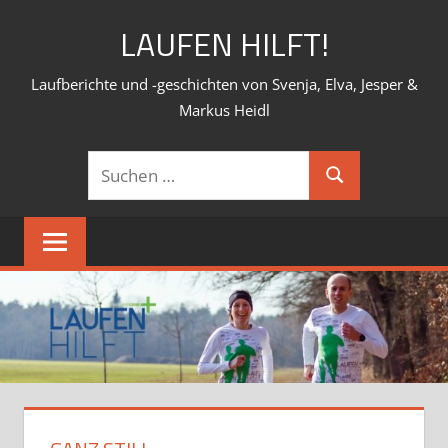
Zum
LAUFEN HILFT!
Inhalt
springen
Laufberichte und -geschichten von Svenja, Elva, Jesper &
Markus Heidl
Suchen
Suchen
nach: