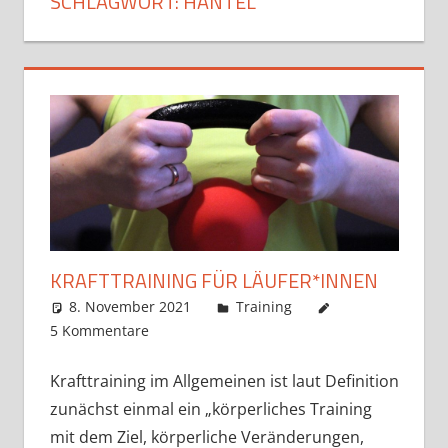
SCHLAGWORT:
HANTEL
KRAFTTRAINING FÜR LÄUFER*INNEN
8. November 2021
Markus
Training
5 Kommentare
Krafttraining im Allgemeinen ist laut Definition
zunächst einmal ein „körperliches Training
mit dem Ziel, körperliche Veränderungen,