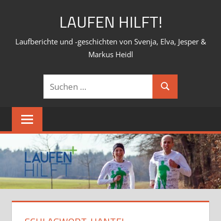
Zum
LAUFEN HILFT!
Inhalt
springen
Laufberichte und -geschichten von Svenja, Elva, Jesper &
Markus Heidl
Suchen
Suchen
nach: