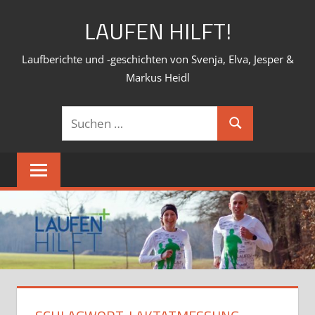
Zum
LAUFEN HILFT!
Inhalt
springen
Laufberichte und -geschichten von Svenja, Elva, Jesper &
Markus Heidl
Suchen
Suchen
nach: