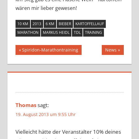
wären mir lieber gewesen!
10 KM
2013
6 KM
BIEBER
KARTOFFELLAUF
MARATHON
MARKUS HEIDL
TDL
TRAINING
Beitragsnavigation
Vorheriger
Nächster
Spiridon-Marathontraining
News
Beitrag:
Beitrag:
Thomas
sagt:
19. August 2013 um 9:55 Uhr
Vielleicht hätte der Veranstalter 10% deines