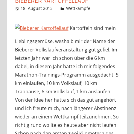
BIEBERER KARTOFFELLAUF
18. August 2013
Markus
Wettkämpfe
Kartoffeln sind mein
Lieblingsgemüse, weshalb mir der Name der
Bieberer Volkslaufveranstaltung gut gefiel. Im
letzten Jahr war ich schon über die 6 km
dabei, in diesem Jahr hatte ich mir folgendes
Marathon-Trainings-Programm ausgedacht: 5
km einlaufen, 10 km Volkslauf, 10 km
Trabpause, 6 km Volkslauf, 1 km auslaufen.
Von der Idee her hatte sich das gut angehört
und ich freute mich, nach längerer Abstinenz
wieder an einem Wettkampf teilzunehmen. So
richtig rund wollte es heute aber nicht laufen.
Schon nach den ersten zwei Kilometern des